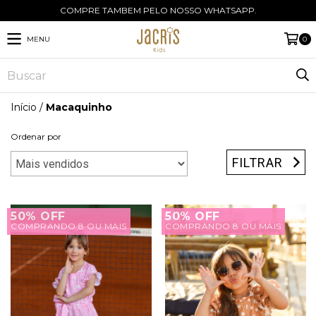
COMPRE TAMBEM PELO NOSSO WHATSAPP.
MENU
0
Início
/
Macaquinho
Ordenar por
FILTRAR
50% OFF
50% OFF
COMPRANDO 8 OU MAIS
COMPRANDO 8 OU MAIS